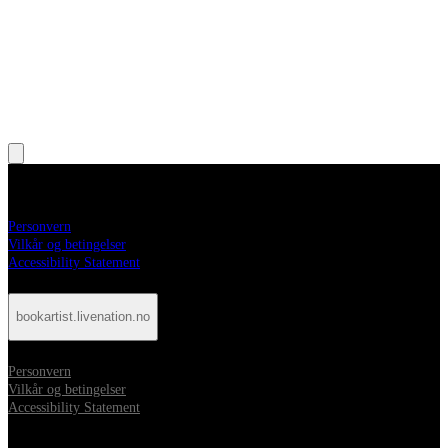
bookartist.livenation.no
Personvern
Vilkår og betingelser
Accessibility Statement
bookartist.livenation.no
Personvern
Vilkår og betingelser
Accessibility Statement