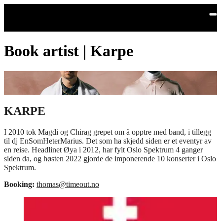
Hopp til hovedinnhold
Book artist | Karpe
KARPE
I 2010 tok Magdi og Chirag grepet om å opptre med band, i tillegg
til dj EnSomHeterMarius. Det som ha skjedd siden er et eventyr av
en reise. Headlinet Øya i 2012, har fylt Oslo Spektrum 4 ganger
siden da, og høsten 2022 gjorde de imponerende 10 konserter i Oslo
Spektrum.
Booking:
thomas@timeout.no
Facebook